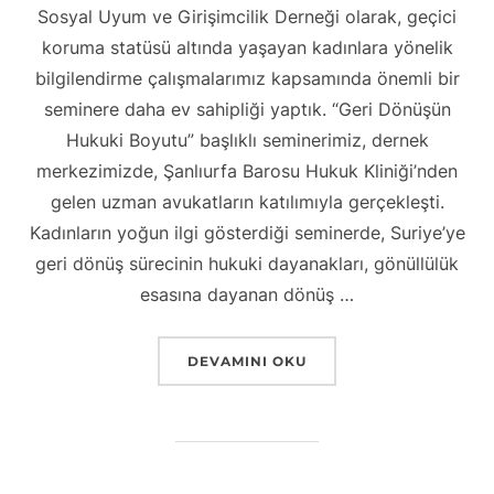
Sosyal Uyum ve Girişimcilik Derneği olarak, geçici
koruma statüsü altında yaşayan kadınlara yönelik
bilgilendirme çalışmalarımız kapsamında önemli bir
seminere daha ev sahipliği yaptık. “Geri Dönüşün
Hukuki Boyutu” başlıklı seminerimiz, dernek
merkezimizde, Şanlıurfa Barosu Hukuk Kliniği’nden
gelen uzman avukatların katılımıyla gerçekleşti.
Kadınların yoğun ilgi gösterdiği seminerde, Suriye’ye
geri dönüş sürecinin hukuki dayanakları, gönüllülük
esasına dayanan dönüş …
“KADINLARDAN YOĞUN İLGI: “GERI DÖ
DEVAMINI OKU