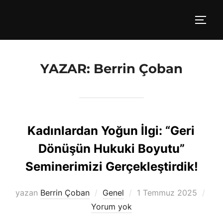
İçeriğe
geç
YAN 
YAZAR:
Berrin Çoban
Kadınlardan Yoğun İlgi: “Geri
Dönüşün Hukuki Boyutu”
Seminerimizi Gerçekleştirdik!
Yayımlanma
yazan
Berrin Çoban
Genel
1 Temmuz 2025
tarihi
Yorum yok