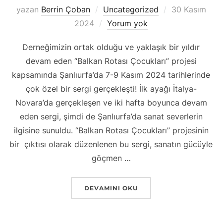
Yayımlanma
yazan
Berrin Çoban
Uncategorized
30 Kasım
tarihi
2024
Yorum yok
Derneğimizin ortak olduğu ve yaklaşık bir yıldır
devam eden “Balkan Rotası Çocukları” projesi
kapsamında Şanlıurfa’da 7-9 Kasım 2024 tarihlerinde
çok özel bir sergi gerçekleşti! İlk ayağı İtalya-
Novara’da gerçekleşen ve iki hafta boyunca devam
eden sergi, şimdi de Şanlıurfa’da sanat severlerin
ilgisine sunuldu. “Balkan Rotası Çocukları” projesinin
bir çıktısı olarak düzenlenen bu sergi, sanatın gücüyle
göçmen …
““BÜTÜN ÇOCUKLAR BIZIM ÇOCUKLARI
DEVAMINI OKU