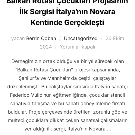
Balkan Rotası Çocukları Projesinin
İlk Sergisi İtalya’nın Novara
Kentinde Gerçekleşti
Yayımlanma
yazan
Berrin Çoban
Uncategorized
26 Ekim
tarihi
2024
Yorumlar kapalı
Derneğimizin ortak olduğu ve bir yıl sürecek olan
“Balkan Rotası Çocukları” projesi kapsamında,
Şanlıurfa ve Mannheim’da çeşitli çalıştaylar
düzenlenmişti. Bu çalıştaylar sırasında İtalyan sanatçı
Federico Vullo’nun eğitmenliğinde, çocuklar stencil
sanatıyla tanışma ve bu sanatı deneyimleme fırsatı
buldular. Proje çerçevesinde üretilen, zorunlu göç ve
mülteci çocuklara dikkat çeken sanatsal çalışmaların
yer aldığı ilk sergi, İtalya’nın Novara …