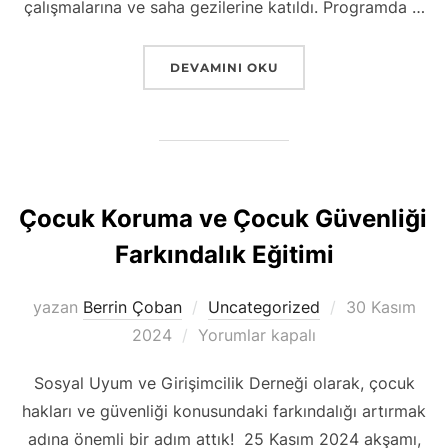
çalışmalarına ve saha gezilerine katıldı. Programda …
“MARAKEŞ’TE KÜLTÜREL MIRAS BULUŞM
DEVAMINI OKU
Çocuk Koruma ve Çocuk Güvenliği
Farkındalık Eğitimi
Yayımlanma
yazan
Berrin Çoban
Uncategorized
30 Kasım
tarihi
2024
Yorumlar kapalı
Sosyal Uyum ve Girişimcilik Derneği olarak, çocuk
hakları ve güvenliği konusundaki farkındalığı artırmak
adına önemli bir adım attık! 25 Kasım 2024 akşamı,