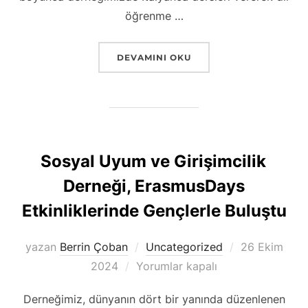
öğrenme …
“DERNEĞIMIZDE İTALYANCA DERSLERI 
DEVAMINI OKU
Sosyal Uyum ve Girişimcilik
Derneği, ErasmusDays
Etkinliklerinde Gençlerle Buluştu
Yayımlanma
yazan
Berrin Çoban
Uncategorized
26 Ekim
tarihi
2024
Yorumlar kapalı
Derneğimiz, dünyanın dört bir yanında düzenlenen