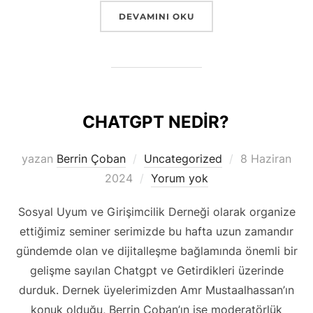
“DİJİTAL MÜDAHALELER İLE GENÇLER
DEVAMINI OKU
CHATGPT NEDİR?
Yayımlanma
yazan
Berrin Çoban
Uncategorized
8 Haziran
tarihi
2024
Yorum yok
Sosyal Uyum ve Girişimcilik Derneği olarak organize
ettiğimiz seminer serimizde bu hafta uzun zamandır
gündemde olan ve dijitalleşme bağlamında önemli bir
gelişme sayılan Chatgpt ve Getirdikleri üzerinde
durduk. Dernek üyelerimizden Amr Mustaalhassan’ın
konuk olduğu, Berrin Çoban’ın ise moderatörlük