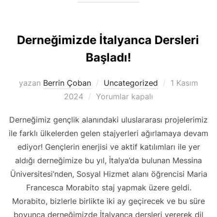
Derneğimizde İtalyanca Dersleri
Başladı!
Yayımlanma
yazan
Berrin Çoban
Uncategorized
1 Kasım
tarihi
2024
Yorumlar kapalı
Derneğimiz gençlik alanındaki uluslararası projelerimiz
ile farklı ülkelerden gelen stajyerleri ağırlamaya devam
ediyor! Gençlerin enerjisi ve aktif katılımları ile yer
aldığı derneğimize bu yıl, İtalya’da bulunan Messina
Üniversitesi’nden, Sosyal Hizmet alanı öğrencisi Maria
Francesca Morabito staj yapmak üzere geldi.
Morabito, bizlerle birlikte iki ay geçirecek ve bu süre
boyunca derneğimizde İtalyanca dersleri vererek dil