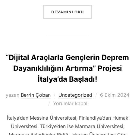
“BALKAN ROTASI ÇOCUKLARI PROJESIN
DEVAMINI OKU
“Dijital Araçlarla Gençlerin Deprem
Dayanıklılığını Artırma” Projesi
İtalya’da Başladı!
Yayımlanma
yazan
Berrin Çoban
Uncategorized
6 Ekim 2024
tarihi
Yorumlar kapalı
İtalya’dan Messina Üniversitesi, Finlandiya’dan Humak
Üniversitesi, Türkiye’den ise Marmara Üniversitesi,
Marmara Belediyeler Birliği, Harran Üniversitesi Göç