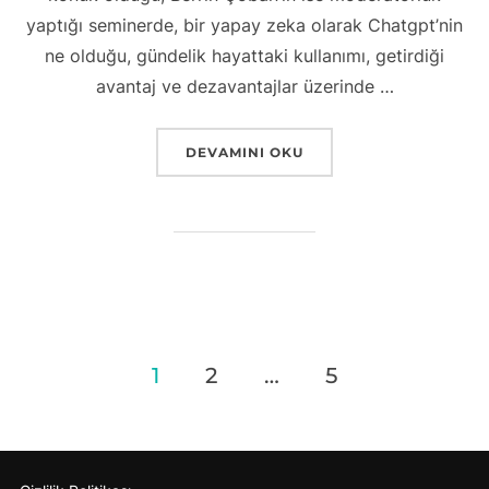
yaptığı seminerde, bir yapay zeka olarak Chatgpt’nin
ne olduğu, gündelik hayattaki kullanımı, getirdiği
avantaj ve dezavantajlar üzerinde …
“CHATGPT NEDİR?”
DEVAMINI OKU
Yazı
1
2
…
5
sayfalaması