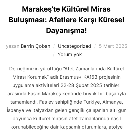
Marakeş’te Kültürel Miras
Buluşması: Afetlere Karşı Küresel
Dayanışma!
Yayımlanma
yazan
Berrin Çoban
Uncategorized
5 Mart 2025
tarihi
Yorum yok
Derneğimizin yürüttüğü “Afet Zamanlarında Kültürel
Mirası Korumak” adlı Erasmus+ KA153 projesinin
uygulama aktiviteleri 22-28 Şubat 2025 tarihleri
arasında Fas’ın Marakeş kentinde büyük bir başarıyla
tamamlandı. Fas ev sahipliğinde Türkiye, Almanya,
İspanya ve İtalya’dan gelen gençlik çalışanları altı gün
boyunca kültürel mirasın afet zamanlarında nasıl
korunabileceğine dair kapsamlı oturumlara, atölye