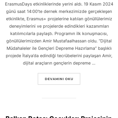
ErasmusDays etkinliklerinde yerini aldı. 19 Kasım 2024
günü saat 14:00’te dernek merkezimizde gerçekleşen
etkinlikte, Erasmus+ projelerine katılan gönüllülerimiz
deneyimlerini ve projelerde edindikleri kazanımları
katılımcılarla paylaştı. Programın ilk konuşmacısı,
gönüllülerimizden Amir Mustafaalhassan oldu. “Dijital
Müdahaleler ile Gençleri Depreme Hazırlama” başlıklı
projede İtalya’da edindiği tecrübelerini paylaşan Amir,
dijital araçların gençlerin depreme …
“SOSYAL UYUM VE GIRIŞIMCILIK DERN
DEVAMINI OKU