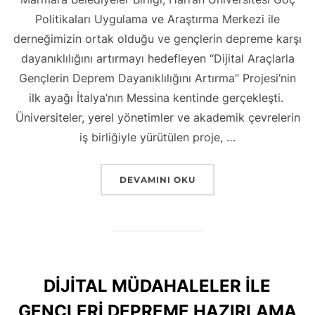
Politikaları Uygulama ve Araştırma Merkezi ile
derneğimizin ortak olduğu ve gençlerin depreme karşı
dayanıklılığını artırmayı hedefleyen “Dijital Araçlarla
Gençlerin Deprem Dayanıklılığını Artırma” Projesi’nin
ilk ayağı İtalya’nın Messina kentinde gerçekleşti.
Üniversiteler, yerel yönetimler ve akademik çevrelerin
iş birliğiyle yürütülen proje, …
““DIJITAL ARAÇLARLA GENÇLERIN DEP
DEVAMINI OKU
DİJİTAL MÜDAHALELER İLE
GENÇLERİ DEPREME HAZIRLAMA